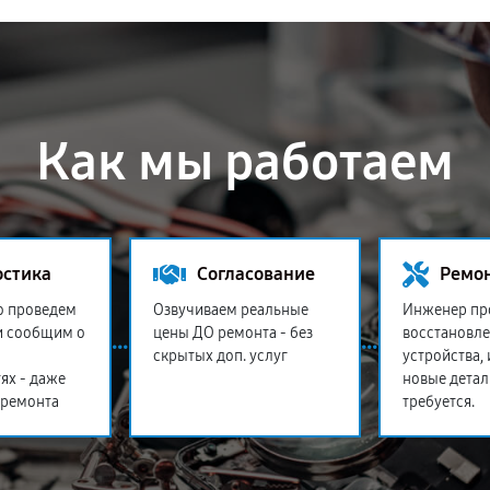
Как мы работаем
остика
Согласование
Ремо
о проведем
Озвучиваем реальные
Инженер пр
и сообщим о
цены ДО ремонта - без
восстановл
скрытых доп. услуг
устройства,
ях - даже
новые детал
 ремонта
требуется.