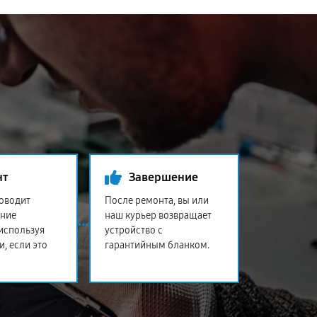
нт
Завершение
оводит
После ремонта, вы или
ение
наш курьер возвращает
 используя
устройство с
и, если это
гарантийным бланком.