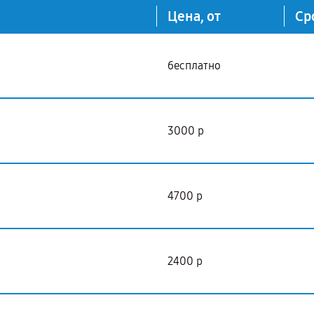
Цена, от
Ср
бесплатно
3000 р
4700 р
2400 р