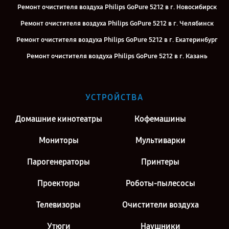
Ремонт очистителя воздуха Philips GoPure 5212 в г. Новосибирск
Ремонт очистителя воздуха Philips GoPure 5212 в г. Челябинск
Ремонт очистителя воздуха Philips GoPure 5212 в г. Екатеринбург
Ремонт очистителя воздуха Philips GoPure 5212 в г. Казань
Ремонт очистителя воздуха Philips GoPure 5212 в г. Саратов
Ремонт очистителя воздуха Philips GoPure 5212 в г. Киров
УСТРОЙСТВА
Ремонт очистителя воздуха Philips GoPure 5212 в г. Москва
Домашние кинотеатры
Кофемашины
Ремонт очистителя воздуха Philips GoPure 5212 в г. Санкт-
Петербург
Мониторы
Мультиварки
Парогенераторы
Принтеры
Проекторы
Роботы-пылесосы
Телевизоры
Очистители воздуха
Утюги
Наушники