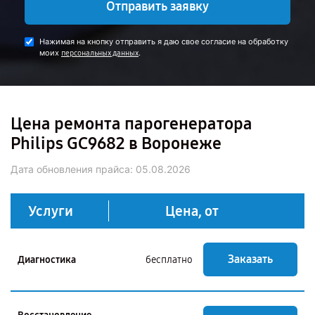
Отправить заявку
Нажимая на кнопку отправить я даю свое согласие на обработку
моих
.
персональных данных
Цена ремонта парогенератора
Philips GC9682 в Воронеже
Дата обновления прайса:
05.08.2026
Услуги
Цена, от
Заказать
Диагностика
бесплатно