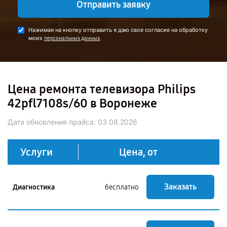
Отправить заявку
Нажимая на кнопку отправить я даю свое согласие на обработку
моих
.
персональных данных
Цена ремонта телевизора Philips
42pfl7108s/60 в Воронеже
Дата обновления прайса:
03.08.2026
Услуги
Цена, от
Заказать
Диагностика
бесплатно