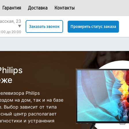
Гарантия
Доставка
Контакты
асская, 23
▼
Проверить статус заказа
Заказать звонок
:00 до 20:00
hilips
еже
левизора Philips
здом на дом, так и на базе
е. Выбор зависит от типа
исный центр располагает
гностики и устранения