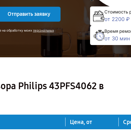
Стоимость 
Отправить заявку
от 2200 ₽
е на обработку моих
Время ремо
персональных
от 30 мин
ора Philips 43PFS4062 в
Цена, от
Ср