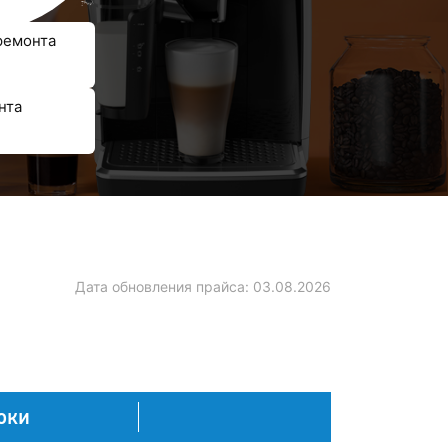
ремонта
нта
Дата обновления прайса:
03.08.2026
оки